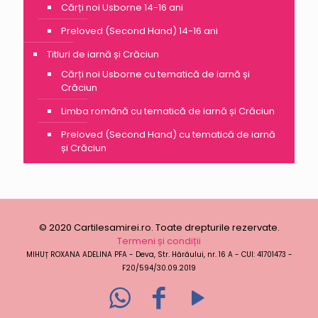
Cărți noi Usborne 14-16 ani
Preloved (Second Hand) 14-16 ani
Titluri de iarnă și Crăciun
Cărți noi Usborne cu tematică de iarnă și
Crăciun
Limba română cu tematică de iarnă și Crăciun
Preloved (Second Hand) cu tematică de iarnă
și Crăciun
© 2020 Cartilesamirei.ro. Toate drepturile rezervate.
Termeni și condiții
MIHUȚ ROXANA ADELINA PFA - Deva, Str. Hărăului, nr. 16 A - CUI: 41701473 -
F20/594/30.09.2019