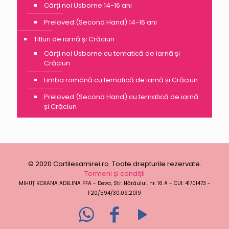
Cărți noi Usborne 14-16 ani
Preloved (Second Hand) 14-16 ani
Titluri de iarnă și Crăciun
Cărți noi Usborne cu tematică de iarnă și
Crăciun
Limba română cu tematică de iarnă și Crăciun
Preloved (Second Hand) cu tematică de iarnă
și Crăciun
© 2020 Cartilesamirei.ro. Toate drepturile rezervate.
Termeni și condiții
MIHUȚ ROXANA ADELINA PFA - Deva, Str. Hărăului, nr. 16 A - CUI: 41701473 -
F20/594/30.09.2019