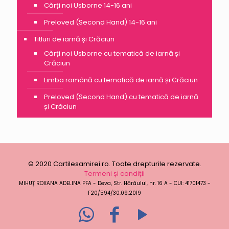
Cărți noi Usborne 14-16 ani
Preloved (Second Hand) 14-16 ani
Titluri de iarnă și Crăciun
Cărți noi Usborne cu tematică de iarnă și
Crăciun
Limba română cu tematică de iarnă și Crăciun
Preloved (Second Hand) cu tematică de iarnă
și Crăciun
© 2020 Cartilesamirei.ro. Toate drepturile rezervate.
Termeni și condiții
MIHUȚ ROXANA ADELINA PFA - Deva, Str. Hărăului, nr. 16 A - CUI: 41701473 -
F20/594/30.09.2019