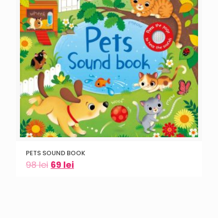
PETS SOUND BOOK
98
lei
69
lei