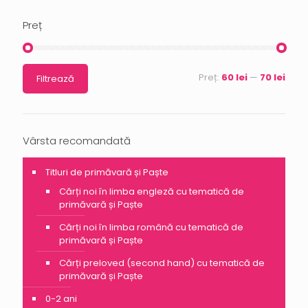
Preț
Preț:
60 lei
—
70 lei
Filtrează
Vârsta recomandată
Titluri de primăvară și Paște
Cărți noi în limba engleză cu tematică de
primăvară și Paște
Cărți noi în limba română cu tematică de
primăvară și Paște
Cărți preloved (second hand) cu tematică de
primăvară și Paște
0-2 ani