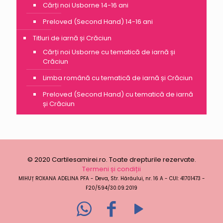
Cărți noi Usborne 14-16 ani
Preloved (Second Hand) 14-16 ani
Titluri de iarnă și Crăciun
Cărți noi Usborne cu tematică de iarnă și
Crăciun
Limba română cu tematică de iarnă și Crăciun
Preloved (Second Hand) cu tematică de iarnă
și Crăciun
© 2020 Cartilesamirei.ro. Toate drepturile rezervate.
Termeni și condiții
MIHUȚ ROXANA ADELINA PFA - Deva, Str. Hărăului, nr. 16 A - CUI: 41701473 -
F20/594/30.09.2019