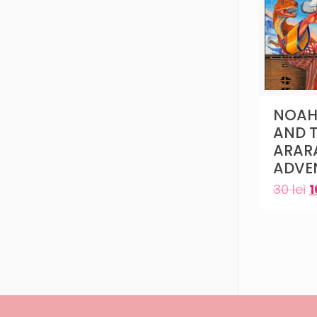
NOAH
AND 
ARAR
ADVE
30
lei