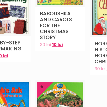
BABOUSHKA
AND CAROLS
FOR THE
CHRISTMAS
STORY
BY-STEP
HORR
30
lei
10
lei
RMAKING
HIST
HORR
10
lei
CHR
30
lei