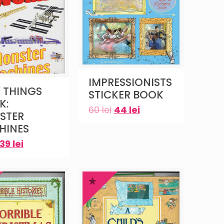
IMPRESSIONISTS
 THINGS
STICKER BOOK
K:
60
lei
44
lei
STER
HINES
39
lei