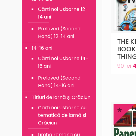
Cărți noi Usborne 12-
14 ani
Preloved (Second
Hand) 12-14 ani
THE K
14-16 ani
BOOK
THIN
Cărți noi Usborne 14-
90
lei
16 ani
Preloved (Second
Hand) 14-16 ani
Titluri de iarnă și Crăciun
Cărți noi Usborne cu
tematică de iarnă și
Crăciun
Limba română cu