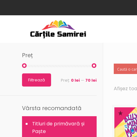
Preț
Filtrează
Preț:
0 lei
—
70 lei
Afișez to
Vârsta recomandată
Titluri de primăvară și
Paște