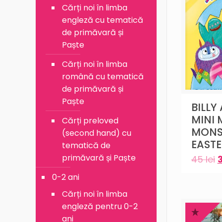
Cărți noi în limba
engleză cu tematică
de primăvară și
Paște
Cărți noi în limba
română cu tematică
de primăvară și
Paște
BILLY
MINI 
Cărți preloved
MONS
(second hand) cu
EASTE
tematică de
primăvară și Paște
45
lei
0-2 ani
Cărți noi în limba
engleză pentru 0-2
ani