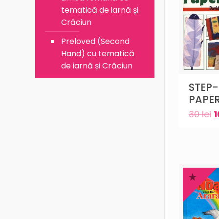
tematică de iarnă și
Crăciun
Preloved (Second
Hand) cu tematică
de iarnă și Crăciun
STEP-
PAPE
30
lei