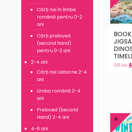
Cărți noi în limba
română pentru 0-2
ani
BOOK
Cărți preloved
JIGS
(second hand)
DINO
pentru 0-2 ani
TIMEL
2-4 ani
98
lei
Cărți noi Usborne 2-4
ani
Limba română 2-4
ani
Preloved (Second
Hand) 2-4 ani
4-6 ani