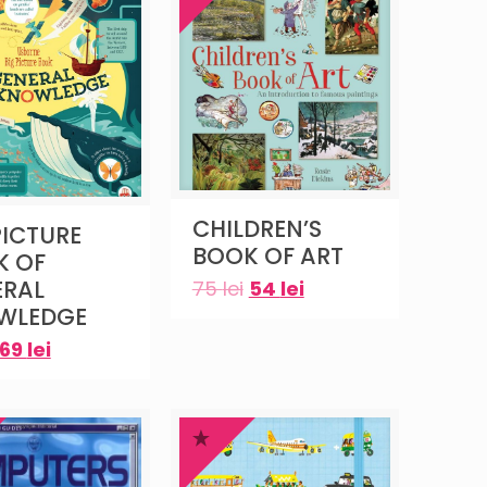
CHILDREN’S
PICTURE
BOOK OF ART
K OF
ERAL
75
lei
54
lei
WLEDGE
69
lei