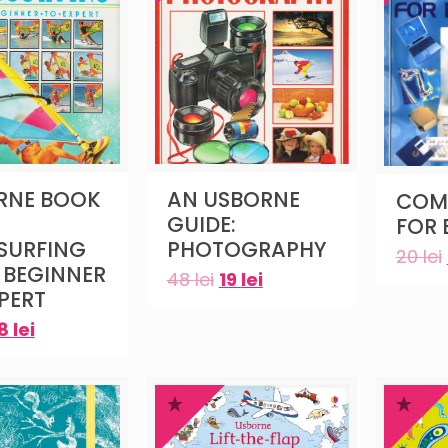
RNE BOOK
AN USBORNE
COM
GUIDE:
FOR 
SURFING
PHOTOGRAPHY
20
lei
 BEGINNER
48
lei
19
lei
PERT
18
lei