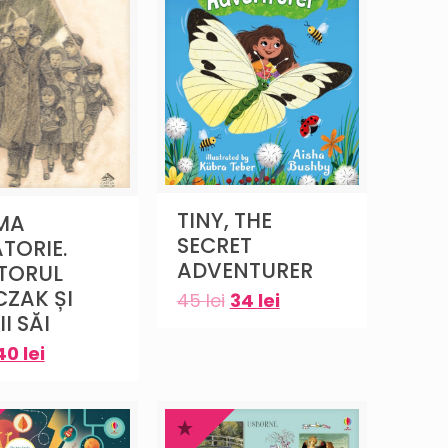
TINY, THE
MA
SECRET
TORIE.
ADVENTURER
TORUL
ZAK ȘI
45
lei
34
lei
I SĂI
40
lei