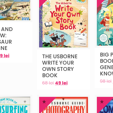
 AND
AW:
SAUR
INE
BIG 
69
lei
THE USBORNE
BOO
WRITE YOUR
GEN
OWN STORY
KNO
BOOK
98
lei
68
lei
49
lei