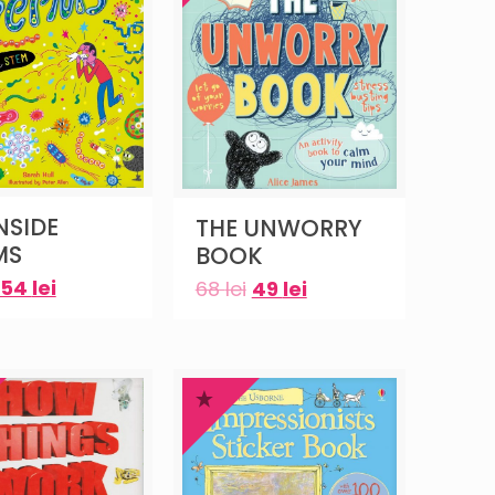
INSIDE
THE UNWORRY
MS
BOOK
54
lei
68
lei
49
lei