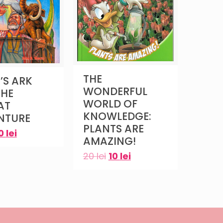
THE
’S ARK
WONDERFUL
THE
WORLD OF
AT
KNOWLEDGE:
NTURE
PLANTS ARE
10
lei
AMAZING!
20
lei
10
lei