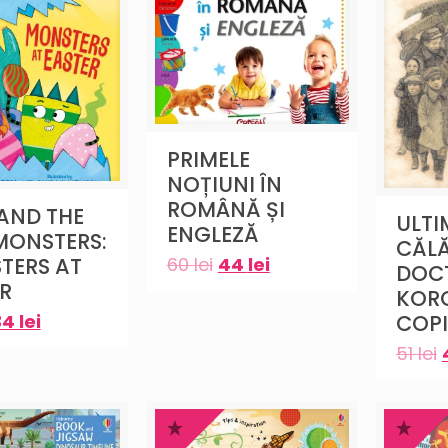
PRIMELE
NOȚIUNI ÎN
ROMÂNĂ ȘI
 AND THE
ULTI
ENGLEZĂ
MONSTERS:
CĂLĂ
60
lei
44
lei
TERS AT
DOC
R
KORC
COPII
34
lei
51
lei