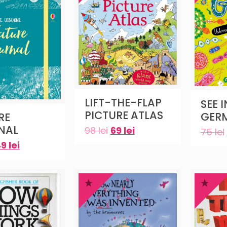
LIFT-THE-FLAP
SEE 
PICTURE ATLAS
GER
RE
NAL
98
lei
69
lei
75
lei
49
lei