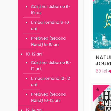
Cărți noi Usborne 8-
10 ani
Limba română 8-10
ani
Preloved (Second
Hand) 8-10 ani
10-12 ani
NATU
Cărți noi Usborne 10-
JOUR
12 ani
68
lei
Limba română 10-12
ani
Preloved (Second
Hand) 10-12 ani
12-14 ani