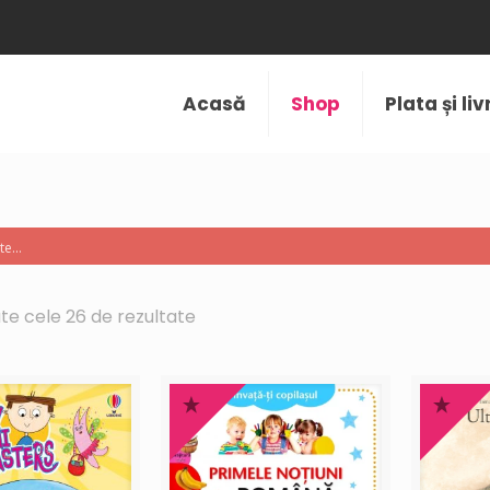
Acasă
Shop
Plata și li
ate cele 26 de rezultate