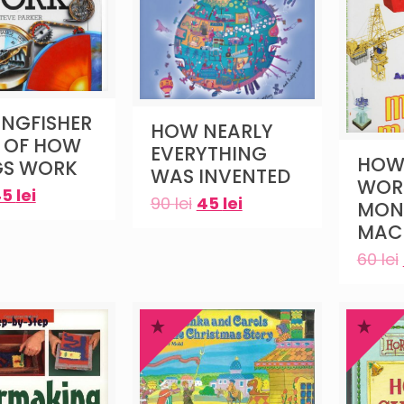
INGFISHER
HOW NEARLY
 OF HOW
EVERYTHING
HOW
GS WORK
WAS INVENTED
WOR
45
lei
90
lei
45
lei
MON
MAC
60
lei