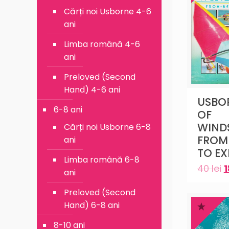
Cărți noi Usborne 4-6
ani
Limba română 4-6
ani
Preloved (Second
Hand) 4-6 ani
USBO
6-8 ani
OF
WIND
Cărți noi Usborne 6-8
FROM
ani
TO EX
Limba română 6-8
40
lei
ani
Preloved (Second
Hand) 6-8 ani
8-10 ani