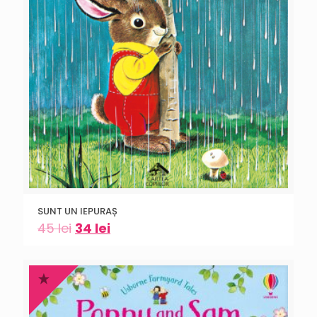
SUNT UN IEPURAȘ
45
lei
34
lei