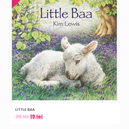
LITTLE BAA
36
lei
19
lei