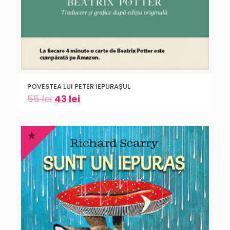
POVESTEA LUI PETER IEPURAȘUL
55
lei
43
lei