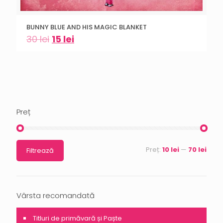
BUNNY BLUE AND HIS MAGIC BLANKET
30
lei
15
lei
Preț
Preț:
10 lei
—
70 lei
Filtrează
Vârsta recomandată
Titluri de primăvară și Paște