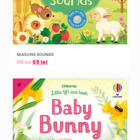
SEASONS SOUNDS
98
lei
69
lei