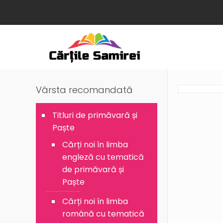
Vârsta recomandată
Titluri de primăvară și
Paște
Cărți noi în limba
engleză cu tematică
de primăvară și
Paște
Cărți noi în limba
română cu tematică