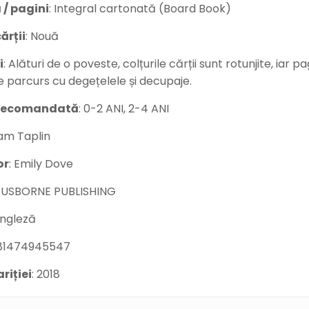
 / pagini
: Integral cartonată (Board Book)
ărții
: Nouă
i
: Alături de o poveste, colțurile cărții sunt rotunjite, iar 
e parcurs cu degețelele și decupaje.
 recomandată
: 0-2 ANI, 2-4 ANI
Sam Taplin
or
: Emily Dove
: USBORNE PUBLISHING
Engleză
781474945547
riției
: 2018