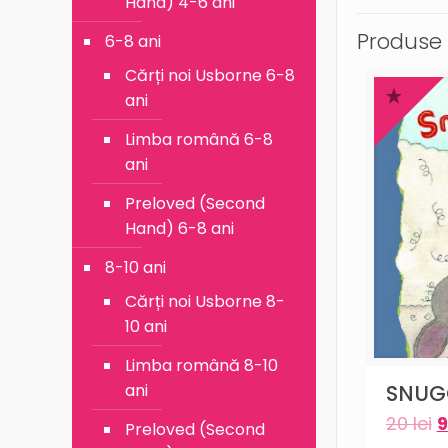
Hand) 4-6 ani
Produse 
6-8 ani
Cărți noi Usborne 6-8
ani
Limba română 6-8
ani
Preloved (Second
Hand) 6-8 ani
8-10 ani
Cărți noi Usborne 8-
10 ani
Limba română 8-10
ani
SNUG
20
lei
Preloved (Second