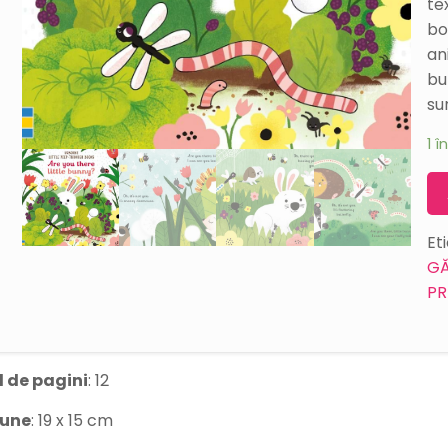
te
bo
an
bu
su
1 î
Et
GĂ
PR
 de pagini
: 12
iune
: 19 x 15 cm