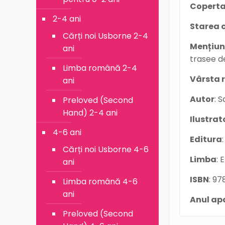
Coperta
2-4 ani
Starea c
Cărți noi Usborne 2-4
Mențiun
ani
trasee d
Limba română 2-4
Vârsta
ani
Autor
: 
Preloved (Second
Hand) 2-4 ani
Ilustrat
4-6 ani
Editura
Cărți noi Usborne 4-6
Limba
: 
ani
ISBN
: 9
Limba română 4-6
ani
Anul apa
Preloved (Second