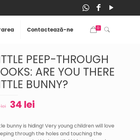
0
vrarea
Contactează-ne
ITTLE PEEP-THROUGH
OOKS: ARE YOU THERE
ITTLE BUNNY?
34
lei
5
lei
ttle bunny is hiding! Very young children will love
eping through the holes and touching the