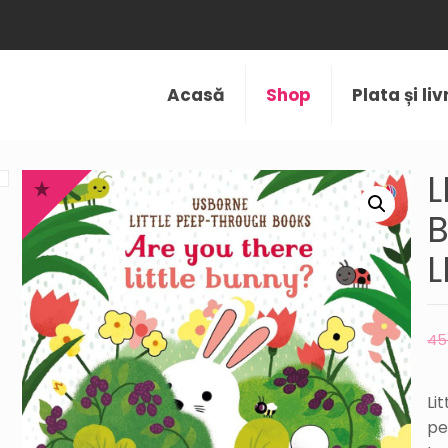
Acasă
Shop
Plata și li
L
B
L
4
Li
pe