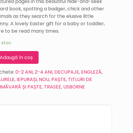
xtured pages in this beautiful hide-and-seek
ard book, spotting a badger, chick and other
imals as they search for the elusive little
nny. A lovely Easter gift for a baby or toddler,
re to be read many times.
n stoc
Adaugă în coș
ichete:
0-2 ANI
,
2-4 ANI
,
DECUPAJE
,
ENGLEZĂ
,
URELE
,
IEPURAȘI
,
NOU
,
PAȘTE
,
TITLURI DE
IMĂVARĂ ȘI PAȘTE
,
TRASEE
,
USBORNE