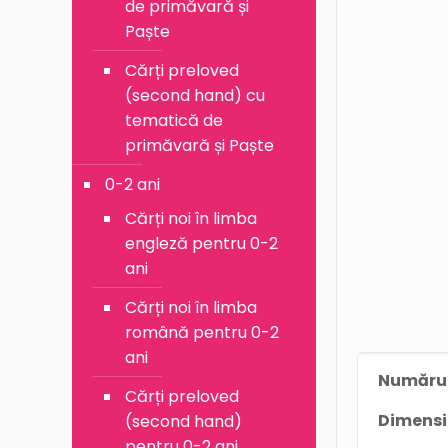
de primăvară și
Paște
Cărți preloved
(second hand) cu
tematică de
primăvară și Paște
0-2 ani
Cărți noi în limba
engleză pentru 0-2
ani
Cărți noi în limba
română pentru 0-2
ani
Numărul
Cărți preloved
Dimens
(second hand)
pentru 0-2 ani