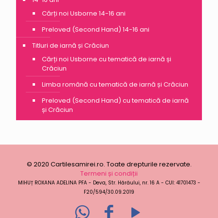
Cărți noi Usborne 14-16 ani
Preloved (Second Hand) 14-16 ani
Titluri de iarnă și Crăciun
Cărți noi Usborne cu tematică de iarnă și
Crăciun
Limba română cu tematică de iarnă și Crăciun
Preloved (Second Hand) cu tematică de iarnă
și Crăciun
© 2020 Cartilesamirei.ro. Toate drepturile rezervate.
Termeni și condiții
MIHUȚ ROXANA ADELINA PFA - Deva, Str. Hărăului, nr. 16 A - CUI: 41701473 -
F20/594/30.09.2019