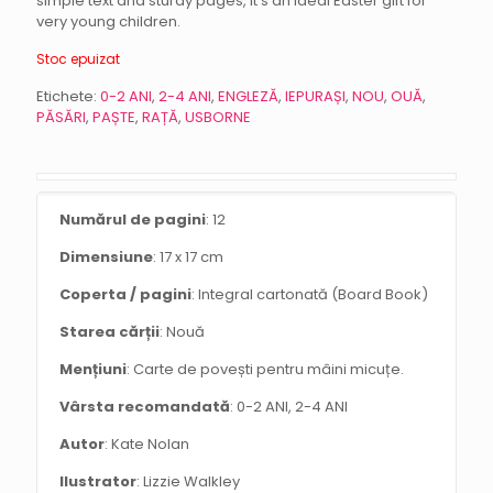
simple text and sturdy pages, it’s an ideal Easter gift for
very young children.
Stoc epuizat
Etichete:
0-2 ANI
,
2-4 ANI
,
ENGLEZĂ
,
IEPURAȘI
,
NOU
,
OUĂ
,
PĂSĂRI
,
PAȘTE
,
RAȚĂ
,
USBORNE
Numărul de pagini
: 12
Dimensiune
: 17 x 17 cm
Coperta / pagini
: Integral cartonată (Board Book)
Starea cărții
: Nouă
Mențiuni
: Carte de povești pentru mâini micuțe.
Vârsta recomandată
: 0-2 ANI, 2-4 ANI
Autor
: Kate Nolan
Ilustrator
: Lizzie Walkley