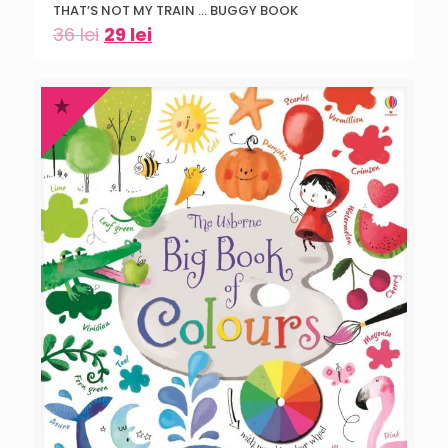
THAT’S NOT MY TRAIN … BUGGY BOOK
36
lei
29
lei