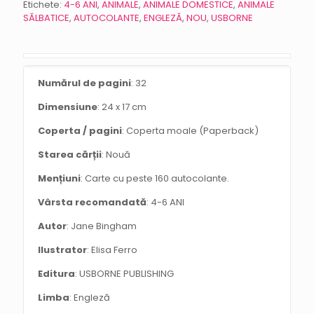
Etichete:
4-6 ANI
,
ANIMALE
,
ANIMALE DOMESTICE
,
ANIMALE
SĂLBATICE
,
AUTOCOLANTE
,
ENGLEZĂ
,
NOU
,
USBORNE
Numărul de pagini
: 32
Dimensiune
: 24 x 17 cm
Coperta / pagini
: Coperta moale (Paperback)
Starea cărții
: Nouă
Mențiuni
: Carte cu peste 160 autocolante.
Vârsta recomandată
: 4-6 ANI
Autor
: Jane Bingham
Ilustrator
: Elisa Ferro
Editura
: USBORNE PUBLISHING
Limba
: Engleză