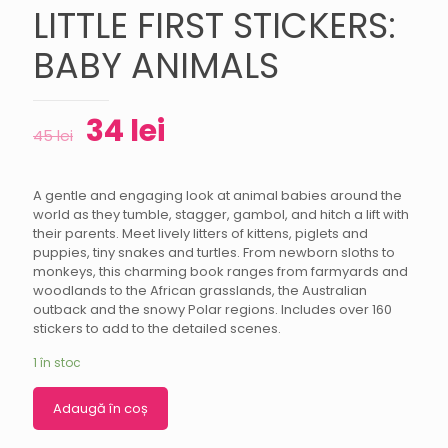
LITTLE FIRST STICKERS:
BABY ANIMALS
34
lei
45
lei
A gentle and engaging look at animal babies around the
world as they tumble, stagger, gambol, and hitch a lift with
their parents. Meet lively litters of kittens, piglets and
puppies, tiny snakes and turtles. From newborn sloths to
monkeys, this charming book ranges from farmyards and
woodlands to the African grasslands, the Australian
outback and the snowy Polar regions. Includes over 160
stickers to add to the detailed scenes.
1 în stoc
Adaugă în coș