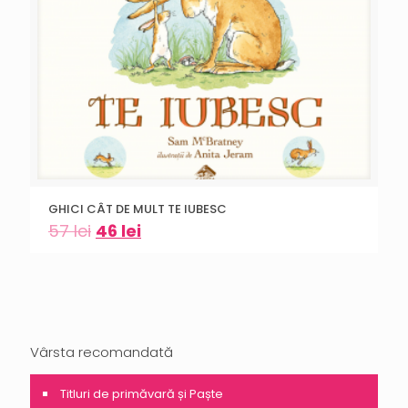
GHICI CÂT DE MULT TE IUBESC
57
lei
46
lei
Vârsta recomandată
Titluri de primăvară și Paște