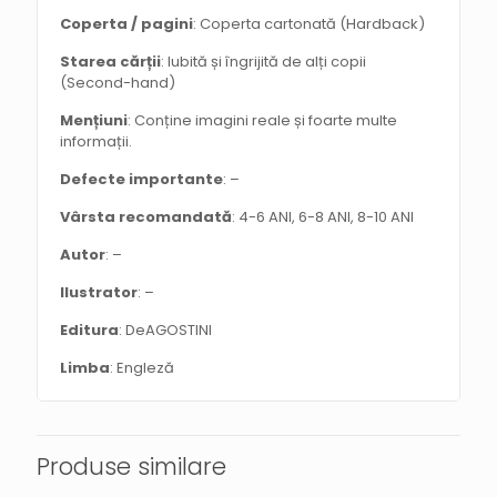
Coperta / pagini
: Coperta cartonată (Hardback)
Starea cărții
: Iubită și îngrijită de alți copii
(Second-hand)
Mențiuni
: Conține imagini reale și foarte multe
informații.
Defecte importante
: –
Vârsta recomandată
: 4-6 ANI, 6-8 ANI, 8-10 ANI
Autor
: –
Ilustrator
: –
Editura
: DeAGOSTINI
Limba
: Engleză
Produse similare