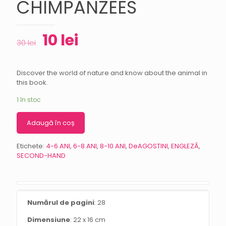
CHIMPANZEES
10
lei
30
lei
Discover the world of nature and know about the animal in
this book.
1 în stoc
Adaugă în coș
Etichete:
4-6 ANI
,
6-8 ANI
,
8-10 ANI
,
DeAGOSTINI
,
ENGLEZĂ
,
SECOND-HAND
Numărul de pagini
: 28
Dimensiune
: 22 x 16 cm