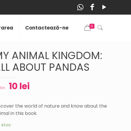
0
vrarea
Contactează-ne
Y ANIMAL KINGDOM:
LL ABOUT PANDAS
10
lei
0
lei
scover the world of nature and know about the
imal in this book.
n stoc