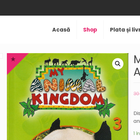
Acasă
Shop
Plata și li
M
A
3
Di
an
1 î