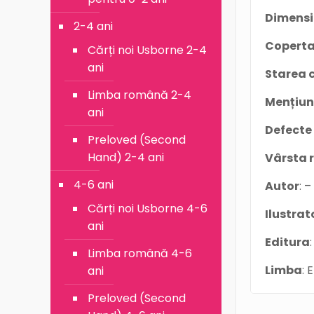
Dimens
2-4 ani
Coperta
Cărți noi Usborne 2-4
ani
Starea c
Limba română 2-4
Mențiun
ani
Defecte
Preloved (Second
Hand) 2-4 ani
Vârsta
4-6 ani
Autor
: –
Cărți noi Usborne 4-6
Ilustrat
ani
Editura
Limba română 4-6
Limba
: 
ani
Preloved (Second