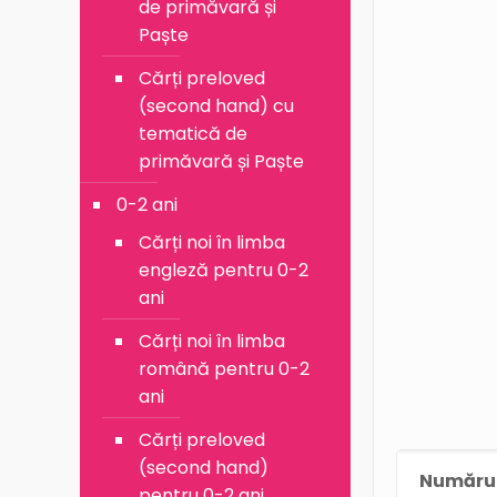
de primăvară și
Paște
Cărți preloved
(second hand) cu
tematică de
primăvară și Paște
0-2 ani
Cărți noi în limba
engleză pentru 0-2
ani
Cărți noi în limba
română pentru 0-2
ani
Cărți preloved
(second hand)
Numărul
pentru 0-2 ani