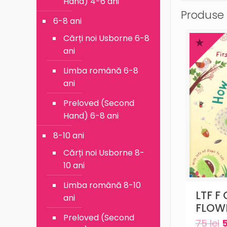
Hand) 4-6 ani
Produse 
6-8 ani
Cărți noi Usborne 6-8
ani
Limba română 6-8
ani
Preloved (Second
Hand) 6-8 ani
8-10 ani
Cărți noi Usborne 8-
10 ani
Limba română 8-10
LTF F
ani
FLOW
Preloved (Second
75
lei