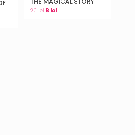
THE MAGICAL STORY
OF
20
lei
8
lei