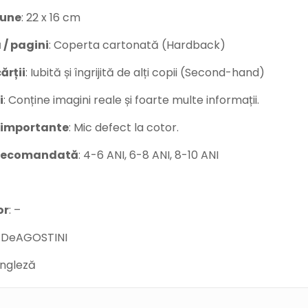
iune
: 22 x 16 cm
 / pagini
: Coperta cartonată (Hardback)
ărții
: Iubită și îngrijită de alți copii (Second-hand)
i
: Conține imagini reale și foarte multe informații.
 importante
: Mic defect la cotor.
 recomandată
: 4-6 ANI, 6-8 ANI, 8-10 ANI
or
: –
: DeAGOSTINI
Engleză