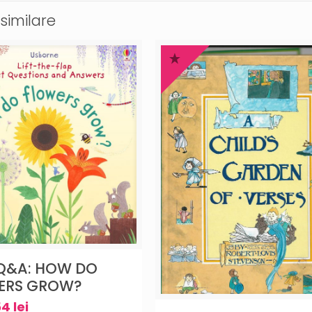
similare
 Q&A: HOW DO
ERS GROW?
54
lei