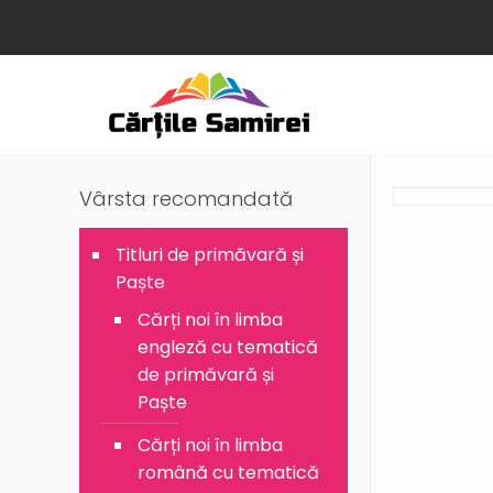
Vârsta recomandată
Titluri de primăvară și
Paște
Cărți noi în limba
engleză cu tematică
de primăvară și
Paște
Cărți noi în limba
română cu tematică