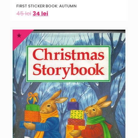
FIRST STICKER BOOK: AUTUMN
45
lei
34
lei