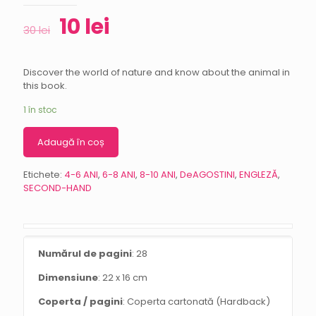
10
lei
30
lei
Discover the world of nature and know about the animal in
this book.
1 în stoc
Adaugă în coș
Etichete:
4-6 ANI
,
6-8 ANI
,
8-10 ANI
,
DeAGOSTINI
,
ENGLEZĂ
,
SECOND-HAND
Numărul de pagini
: 28
Dimensiune
: 22 x 16 cm
Coperta / pagini
: Coperta cartonată (Hardback)