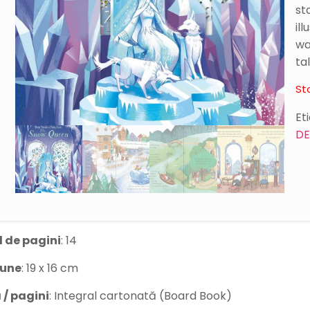
st
il
wa
tal
St
Et
DE
 de pagini
: 14
iune
: 19 x 16 cm
 / pagini
: Integral cartonată (Board Book)