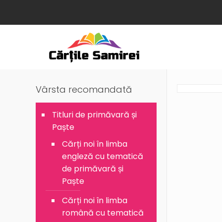
Vârsta recomandată
Titluri de primăvară și
Paște
Cărți noi în limba
engleză cu tematică
de primăvară și
Paște
Cărți noi în limba
română cu tematică