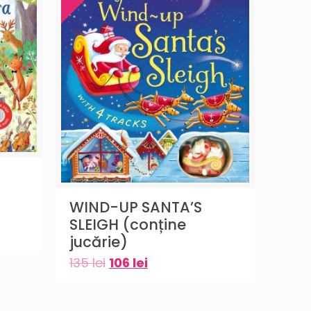
WIND-UP SANTA’S
SLEIGH (conține
jucărie)
135
lei
106
lei