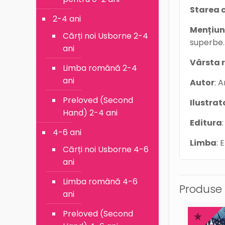
Starea c
2-4 ani
Mențiun
Cărți noi Usborne 2-4
superbe.
ani
Vârsta
Limba română 2-4
ani
Autor
: 
Preloved (Second
Ilustrat
Hand) 2-4 ani
Editura
4-6 ani
Limba
: 
Cărți noi Usborne 4-6
ani
Limba română 4-6
Produse 
ani
Preloved (Second