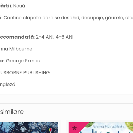
ărții
: Nouă
i
: Conține clapete care se deschid, decupaje, găurele, clasi
 recomandată
: 2-4 ANI, 4-6 ANI
Anna Milbourne
or
: George Ermos
: USBORNE PUBLISHING
Engleză
similare