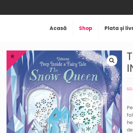
Acasă
Shop
Plata și li
T
I
6
Pe
fo
he
de