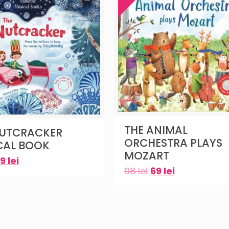
THE ANIMAL
NUTCRACKER
ORCHESTRA PLAYS
CAL BOOK
MOZART
69
lei
98
lei
69
lei