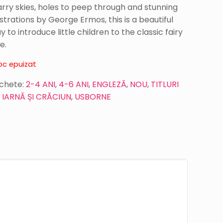
arry skies, holes to peep through and stunning
lustrations by George Ermos, this is a beautiful
y to introduce little children to the classic fairy
e.
oc epuizat
ichete:
2-4 ANI
,
4-6 ANI
,
ENGLEZĂ
,
NOU
,
TITLURI
 IARNĂ ȘI CRĂCIUN
,
USBORNE