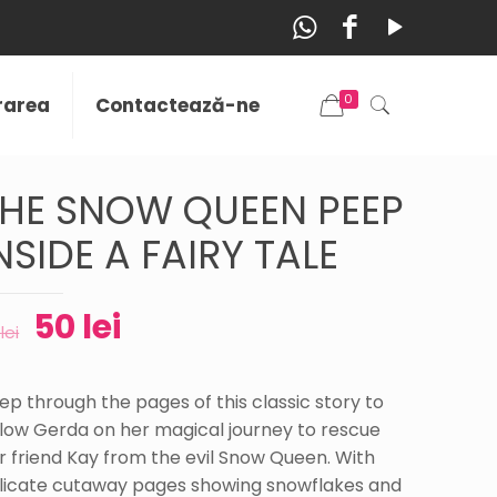
0
vrarea
Contactează-ne
HE SNOW QUEEN PEEP
NSIDE A FAIRY TALE
50
lei
0
lei
ep through the pages of this classic story to
llow Gerda on her magical journey to rescue
r friend Kay from the evil Snow Queen. With
licate cutaway pages showing snowflakes and