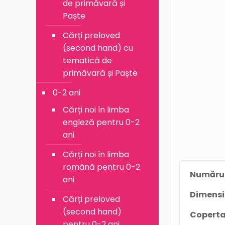
de primăvară și
Paște
Cărți preloved
(second hand) cu
tematică de
primăvară și Paște
0-2 ani
Cărți noi în limba
engleză pentru 0-2
ani
Cărți noi în limba
română pentru 0-2
Numărul
ani
Dimens
Cărți preloved
(second hand)
Coperta
pentru 0-2 ani