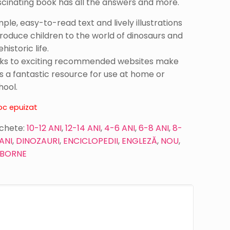
scinating book has all the answers and more.
mple, easy-to-read text and lively illustrations
troduce children to the world of dinosaurs and
historic life.
nks to exciting recommended websites make
is a fantastic resource for use at home or
hool.
oc epuizat
ichete:
10-12 ANI
,
12-14 ANI
,
4-6 ANI
,
6-8 ANI
,
8-
 ANI
,
DINOZAURI
,
ENCICLOPEDII
,
ENGLEZĂ
,
NOU
,
SBORNE