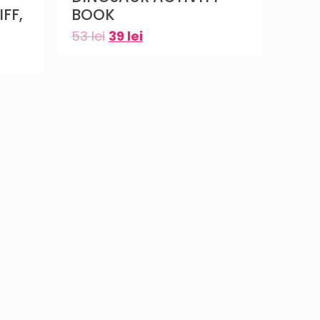
BOOK
FF,
53
lei
39
lei