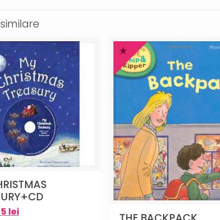
similare
HRISTMAS
SURY+CD
35
lei
THE BACKPACK