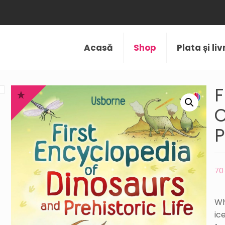
Acasă
Shop
Plata și li
F
O
P
7
Wh
ic