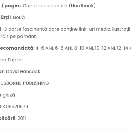
 / pagini
: Coperta cartonată (Hardback)
ărții
: Nouă
i
: O carte fascinantă care conține link-uri media, ilustraț
trăit pe pământ.
 recomandată
: 4-6 ANI, 6-8 ANI, 8-10 ANI, 10-12 ANI, 12-14 
Sam Taplin
or
: David Hancock
: USBORNE PUBLISHING
Engleză
781409520979
licării
: 2011