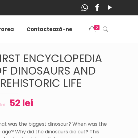
0
vrarea
Contactează-ne
IRST ENCYCLOPEDIA
F DINOSAURS AND
REHISTORIC LIFE
52
lei
0
lei
at was the biggest dinosaur? When was the
e age? Why did the dinosaurs die out? This