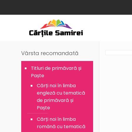
Vârsta recomandată
Titluri de primăvară și
Paște
Cărți noi în limba
engleză cu tematică
de primăvară și
Paște
Cărți noi în limba
română cu tematică