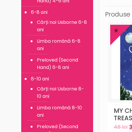
Hand) 4-6 ani
6-8 ani
Produse 
Cărți noi Usborne 6-8
ani
Limba română 6-8
ani
Preloved (Second
Hand) 6-8 ani
8-10 ani
Cărți noi Usborne 8-
10 ani
Limba română 8-10
MY C
ani
TREA
48
lei
Preloved (Second