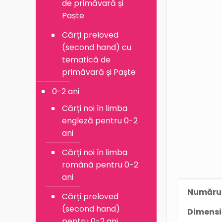
de primăvară și
Paște
Cărți preloved
(second hand) cu
tematică de
primăvară și Paște
0-2 ani
Cărți noi în limba
engleză pentru 0-2
ani
Cărți noi în limba
română pentru 0-2
ani
Numărul
Cărți preloved
(second hand)
Dimens
pentru 0-2 ani