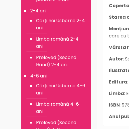
Coperta
2-4 ani
Starea c
Cărți noi Usborne 2-4
ani
Mențiun
care au 
Limba română 2-4
ani
Vârsta
Preloved (Second
Autor
: 
Hand) 2-4 ani
Ilustrat
4-6 ani
Editura
Cărți noi Usborne 4-6
ani
Limba
: 
Limba română 4-6
ISBN
: 9
ani
Anul pub
Preloved (Second