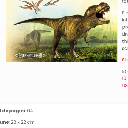
fa
Si
in
pre
Li
th
sc
St
Et
10
U
 de pagini
: 64
iune
: 28 x 22 cm